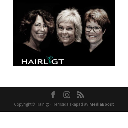
Copyright© Hairligt · Hemsida skapad av
MediaBoost